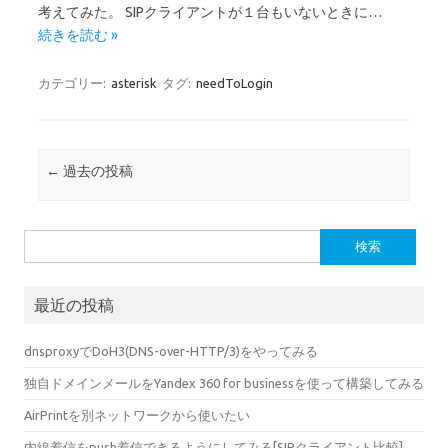
考えてみた。 SIPクライアントが１台もいないときに…
続きを読む »
カテゴリー:
asterisk
タグ:
needToLogin
投稿ナビゲーション
←
過去の投稿
検
索:
最近の投稿
dnsproxyでDoH3(DNS-over-HTTP/3)をやってみる
独自ドメインメールをYandex 360 for businessを使って構築してみる
AirPrintを別ネットワークから使いたい
内線着信をpush着信できるようにしてみる[SIPクライアント比較]