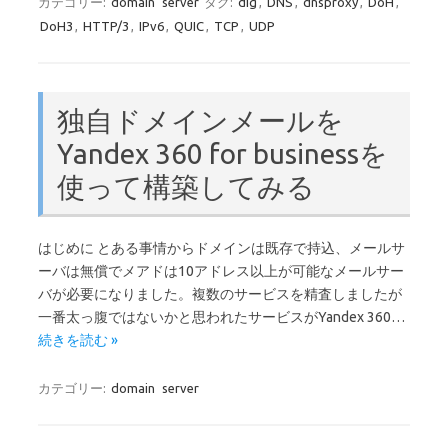
カテゴリー:
domain
server
タグ:
dig
,
DNS
,
dnsproxy
,
DoH
,
DoH3
,
HTTP/3
,
IPv6
,
QUIC
,
TCP
,
UDP
独自ドメインメールを
Yandex 360 for businessを
使って構築してみる
はじめに とある事情からドメインは既存で持込、メールサ
ーバは無償でメアドは10アドレス以上が可能なメールサー
バが必要になりました。複数のサービスを精査しましたが
一番太っ腹ではないかと思われたサービスがYandex 360…
続きを読む »
カテゴリー:
domain
server