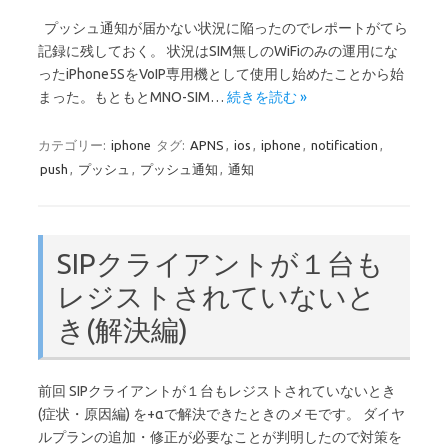
プッシュ通知が届かない状況に陥ったのでレポートがてら
記録に残しておく。 状況はSIM無しのWiFiのみの運用にな
ったiPhone5SをVoIP専用機として使用し始めたことから始
まった。もともとMNO-SIM…
続きを読む »
カテゴリー:
iphone
タグ:
APNS
,
ios
,
iphone
,
notification
,
push
,
プッシュ
,
プッシュ通知
,
通知
SIPクライアントが１台も
レジストされていないと
き(解決編)
前回 SIPクライアントが１台もレジストされていないとき
(症状・原因編) を+αで解決できたときのメモです。 ダイヤ
ルプランの追加・修正が必要なことが判明したので対策を