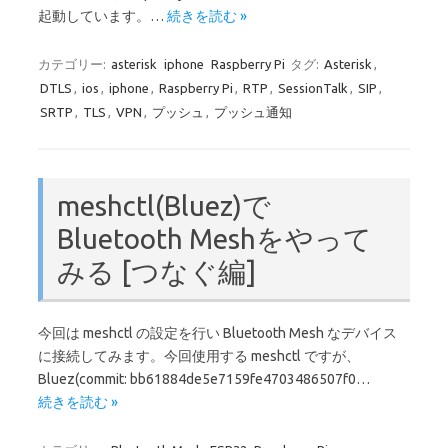
起動しています。…
続きを読む »
カテゴリー:
asterisk
iphone
Raspberry Pi
タグ:
Asterisk
,
DTLS
,
ios
,
iphone
,
Raspberry Pi
,
RTP
,
SessionTalk
,
SIP
,
SRTP
,
TLS
,
VPN
,
プッシュ
,
プッシュ通知
meshctl(Bluez)で
Bluetooth Meshをやって
みる [つなぐ編]
今回は meshctl の設定を行い Bluetooth Mesh なデバイス
に接続してみます。今回使用する meshctl ですが、
Bluez(commit: bb61884de5e7159fe4703486507f0…
続きを読む »