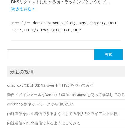
DNSリクエストに対する抗トラッキングというかプ…
続きを読む »
カテゴリー:
domain
server
タグ:
dig
,
DNS
,
dnsproxy
,
DoH
,
DoH3
,
HTTP/3
,
IPv6
,
QUIC
,
TCP
,
UDP
検
索:
最近の投稿
dnsproxyでDoH3(DNS-over-HTTP/3)をやってみる
独自ドメインメールをYandex 360 for businessを使って構築してみる
AirPrintを別ネットワークから使いたい
内線着信をpush着信できるようにしてみる[SIPクライアント比較]
内線着信をpush着信できるようにしてみる