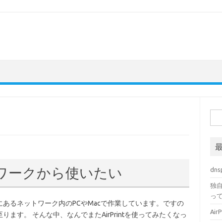
検
索:
ットワークから使いたい
dn
独自
っ
-2配下にあるネットワーク内のPCやMacで作業しています。ですの
Ai
ます。 そんな中、なんでまたAirPrintを使ってみたくなっ