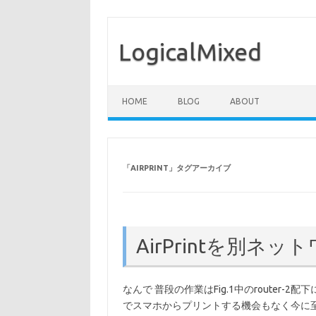
LogicalMixed
コンテンツへスキップ
HOME
BLOG
ABOUT
「
AIRPRINT
」タグアーカイブ
AirPrintを別ネ
なんで 普段の作業はFig.1中のrouter
でスマホからプリントする機会もなく今に至り