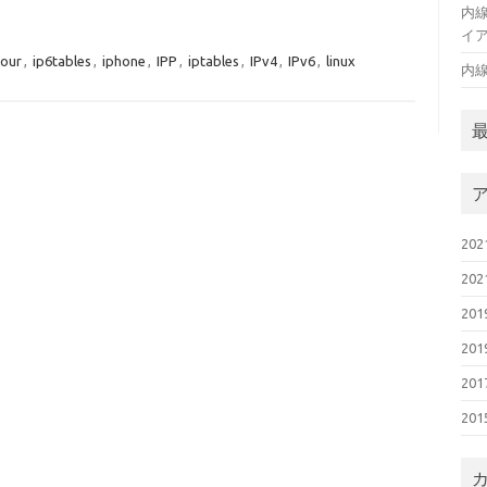
内線
イア
jour
,
ip6tables
,
iphone
,
IPP
,
iptables
,
IPv4
,
IPv6
,
linux
内
20
20
20
20
20
20