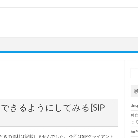
検
索:
信できるようにしてみる[SIP
dn
独自
っ
Ai
ときの資料は記載しませんでした。 今回はSIPクライアント