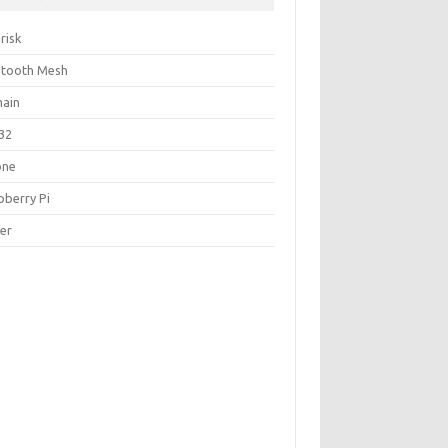
risk
etooth Mesh
ain
32
one
pberry Pi
ver