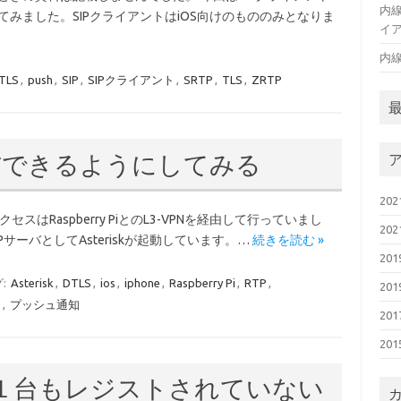
内線
てみました。SIPクライアントはiOS向けのもののみとなりま
イア
内
TLS
,
push
,
SIP
,
SIPクライアント
,
SRTP
,
TLS
,
ZRTP
着信できるようにしてみる
20
セスはRaspberry PiとのL3-VPNを経由して行っていまし
20
SIPサーバとしてAsteriskが起動しています。…
続きを読む »
20
:
Asterisk
,
DTLS
,
ios
,
iphone
,
Raspberry Pi
,
RTP
,
20
ュ
,
プッシュ通知
20
20
が１台もレジストされていない