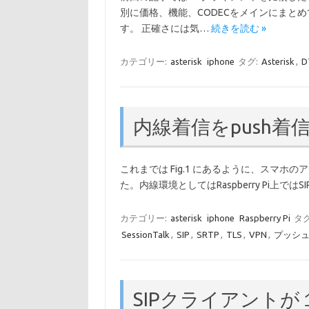
別に価格、機能、CODECをメインにまとめ
す。 正確さには気…
続きを読む »
カテゴリー:
asterisk
iphone
タグ:
Asterisk
,
D
内線着信をpush
これまでは Fig.1 にあるように、スマホのアク
た。内線環境としてはRaspberry Pi上では
カテゴリー:
asterisk
iphone
Raspberry Pi
タグ
SessionTalk
,
SIP
,
SRTP
,
TLS
,
VPN
,
プッシ
SIPクライアント