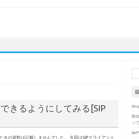
検
索:
信できるようにしてみる[SIP
dn
独自
っ
Ai
ときの資料は記載しませんでした。 今回はSIPクライアント