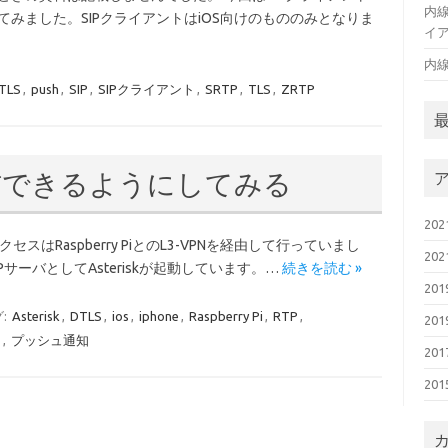
内線
てみました。SIPクライアントはiOS向けのもののみとなりま
イア
内
TLS
,
push
,
SIP
,
SIPクライアント
,
SRTP
,
TLS
,
ZRTP
着信できるようにしてみる
20
セスはRaspberry PiとのL3-VPNを経由して行っていまし
20
SIPサーバとしてAsteriskが起動しています。…
続きを読む »
20
:
Asterisk
,
DTLS
,
ios
,
iphone
,
Raspberry Pi
,
RTP
,
20
ュ
,
プッシュ通知
20
20