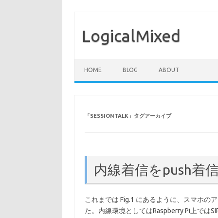
LogicalMixed
コンテンツへスキップ
HOME
BLOG
ABOUT
「
SESSIONTALK
」タグアーカイブ
内線着信をpush
これまでは Fig.1 にあるように、スマホのアク
た。内線環境としてはRaspberry Pi上では