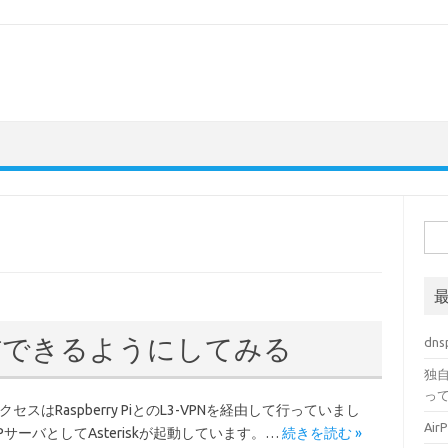
検
索:
着信できるようにしてみる
dn
独自
っ
セスはRaspberry PiとのL3-VPNを経由して行っていまし
Ai
SIPサーバとしてAsteriskが起動しています。…
続きを読む »