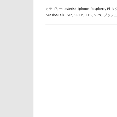
カテゴリー:
asterisk
iphone
Raspberry Pi
タグ
SessionTalk
,
SIP
,
SRTP
,
TLS
,
VPN
,
プッシ