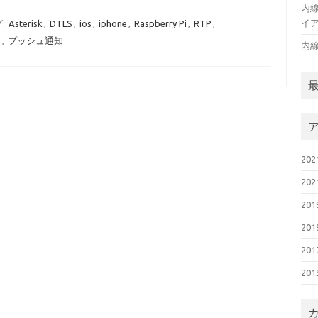
内線
イア
:
Asterisk
,
DTLS
,
ios
,
iphone
,
Raspberry Pi
,
RTP
,
ュ
,
プッシュ通知
内
20
20
20
20
20
20