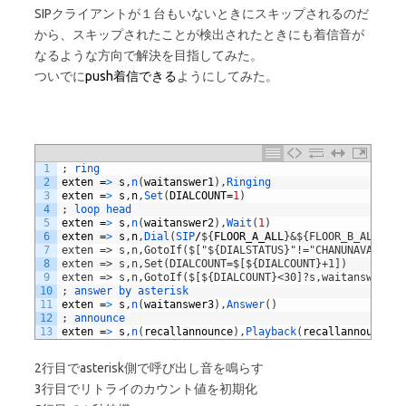
SIPクライアントが１台もいないときにスキップされるのだ
から、スキップされたことが検出されたときにも着信音が
なるような方向で解決を目指してみた。
ついでに
push着信できる
ようにしてみた。
1
;
ring
2
exten
=
>
s
,
n
(
waitanswer1
)
,
Ringing
3
exten
=
>
s
,
n
,
Set
(
DIALCOUNT
=
1
)
4
;
loop 
head
5
exten
=
>
s
,
n
(
waitanswer2
)
,
Wait
(
1
)
6
exten
=
>
s
,
n
,
Dial
(
SIP
/
$
{
FLOOR_A_ALL
}
&${FLOOR_B_ALL},30
7
exten => s,n,GotoIf($["${DIALSTATUS}"!="CHANUNAVAIL"]?
8
exten => s,n,Set(DIALCOUNT=$[${DIALCOUNT}+1])
9
exten => s,n,GotoIf($[${DIALCOUNT}<30]?s,waitanswer2);
10
;
answer 
by 
asterisk
11
exten
=
>
s
,
n
(
waitanswer3
)
,
Answer
(
)
12
;
announce
13
exten
=
>
s
,
n
(
recallannounce
)
,
Playback
(
recallannounce
)
2行目でasterisk側で呼び出し音を鳴らす
3行目でリトライのカウント値を初期化