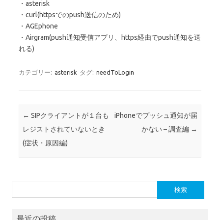
・asterisk
・curl(httpsでのpush送信のため)
・AGEphone
・Airgram(push通知受信アプリ、https経由でpush通知を送
れる)
カテゴリー:
asterisk
タグ:
needToLogin
投稿ナビゲーション
←
SIPクライアントが１台も
iPhoneでプッシュ通知が届
レジストされていないとき
かない – 調査編
→
(症状・原因編)
検
索:
最近の投稿