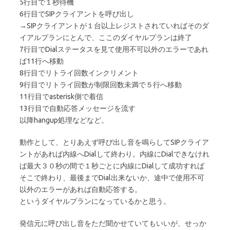
5行目で１秒待機
6行目でSIPクライアントを呼び出し
→SIPクライアントが１台以上レジストされていればそのダ
イアルプランにとんで、ここのダイヤルプランは終了
7行目でDialステータスを見て使用不可以外のエラーであれ
ば11行へ移動
8行目でリトライ回数インクリメント
9行目でリトライ回数が制限回数未満で５行へ移動
11行目でasterisk側で着信
13行目で自動応答メッセージを流す
以降hangup処理などなど。
動作として、とりあえず呼び出し音を鳴らしてSIPクライア
ントがあれば内線へDialして終わり。内線にDialできなけれ
ば最大３０秒の間で１秒ごとに内線にDialして成功すれば
そこで終わり、最後までDial出来ないか、途中で使用不可
以外のエラーがあれば自動応答する。
というダイヤルプランになっているかと思う。
発信元に呼び出し音をただ聞かせていてもいいが、せっか